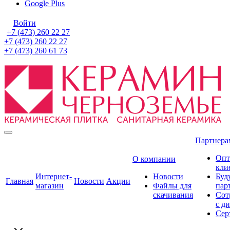
Google Plus
Войти
+7 (473) 260 22 27
+7 (473) 260 22 27
+7 (473) 260 61 73
Партнера
Опт
О компании
кли
Интернет-
Новости
Буд
Главная
Новости
Акции
магазин
Файлы для
пар
скачивания
Сот
с д
Сер