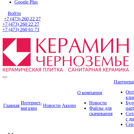
Google Plus
Войти
+7 (473) 260 22 27
+7 (473) 260 22 27
+7 (473) 260 61 73
Партнера
Опт
О компании
кли
Интернет-
Новости
Буд
Главная
Новости
Акции
магазин
Файлы для
пар
скачивания
Сот
с д
Сер